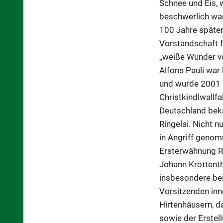
Schnee und Eis, 
beschwerlich war
100 Jahre später
Vorstandschaft f
„weiße Wunder vo
Alfons Pauli war 
und wurde 2001 V
Christkindlwallf
Deutschland bek
Ringelai. Nicht 
in Angriff genomm
Ersterwähnung R
Johann Krottentha
insbesondere bei
Vorsitzenden inn
Hirtenhäusern, d
sowie der Erstel