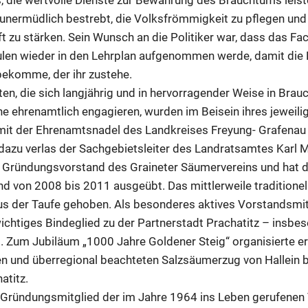
unermüdlich bestrebt, die Volksfrömmigkeit zu pflegen und
 zu stärken. Sein Wunsch an die Politiker war, dass das F
ulen wieder in den Lehrplan aufgenommen werde, damit die
bekomme, der ihr zustehe.
en, die sich langjährig und in hervorragender Weise in Brauc
e ehrenamtlich engagieren, wurden im Beisein ihres jeweili
mit der Ehrenamtsnadel des Landkreises Freyung- Grafenau
dazu verlas der Sachgebietsleiter des Landratsamtes Karl M
t Gründungsvorstand des Graineter Säumervereins und hat 
d von 2008 bis 2011 ausgeübt. Das mittlerweile traditione
s der Taufe gehoben. Als besonderes aktives Vorstandsmitg
wichtiges Bindeglied zu der Partnerstadt Prachatitz – insb
t. Zum Jubiläum „1000 Jahre Goldener Steig“ organisierte e
 und überregional beachteten Salzsäumerzug von Hallein b
atitz.
st Gründungsmitglied der im Jahre 1964 ins Leben gerufene