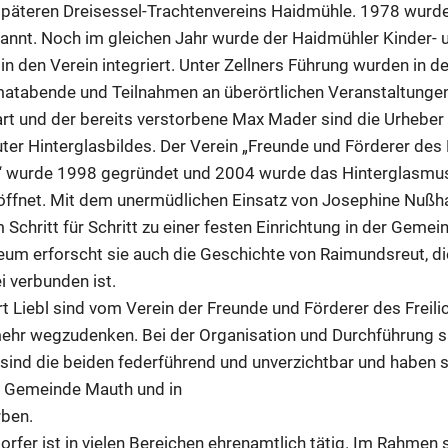
päteren Dreisessel-Trachtenvereins Haidmühle. 1978 wurde
annt. Noch im gleichen Jahr wurde der Haidmühler Kinder-
in den Verein integriert. Unter Zellners Führung wurden i
matabende und Teilnahmen an überörtlichen Veranstaltungen
t und der bereits verstorbene Max Mader sind die Urheber
er Hinterglasbildes. Der Verein „Freunde und Förderer des
s“ wurde 1998 gegründet und 2004 wurde das Hinterglasm
ffnet. Mit dem unermüdlichen Einsatz von Josephine Nußha
Schritt für Schritt zu einer festen Einrichtung in der Geme
m erforscht sie auch die Geschichte von Raimundsreut, di
i verbunden ist.
t Liebl sind vom Verein der Freunde und Förderer des Frei
mehr wegzudenken. Bei der Organisation und Durchführung s
sind die beiden federführend und unverzichtbar und haben 
r Gemeinde Mauth und in
rben.
rfer ist in vielen Bereichen ehrenamtlich tätig. Im Rahmen 