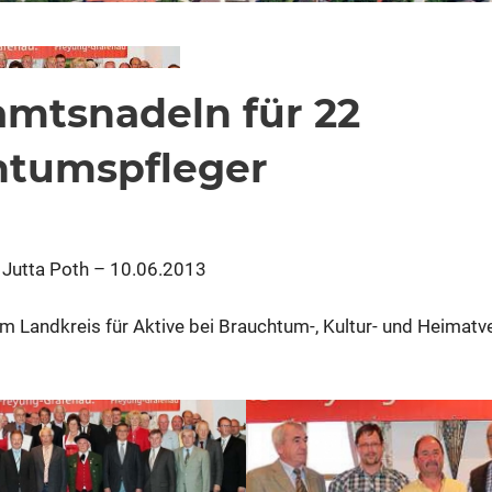
mtsnadeln für 22
htumspfleger
dschuster
0
 Jutta Poth – 10.06.2013
 Landkreis für Aktive bei Brauchtum-, Kultur- und Heimatv