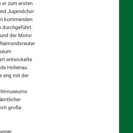
 er zum ersten
 und Jugendchor
n den kommenden
 durchgeführt.
 und der Motor
 Raimundsreuter
useum
rt entwickelte
inde Hohenau.
e eng mit der
lichtmuseums
ämtlicher
sich große
seiner