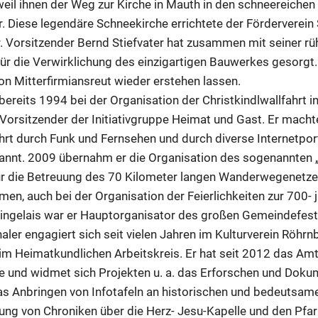
weil ihnen der Weg zur Kirche in Mauth in den schneereichen
. Diese legendäre Schneekirche errichtete der Förderverein
. Vorsitzender Bernd Stiefvater hat zusammen mit seiner rü
ür die Verwirklichung des einzigartigen Bauwerkes gesorgt.
n Mitterfirmiansreut wieder erstehen lassen.
bereits 1994 bei der Organisation der Christkindlwallfahrt in
orsitzender der Initiativgruppe Heimat und Gast. Er macht
ahrt durch Funk und Fernsehen und durch diverse Internetpor
annt. 2009 übernahm er die Organisation des sogenannten
nur die Betreuung des 70 Kilometer langen Wanderwegenetz
en, auch bei der Organisation der Feierlichkeiten zur 700- 
ingelais war er Hauptorganisator des großen Gemeindefest
ler engagiert sich seit vielen Jahren im Kulturverein Röhrn
m Heimatkundlichen Arbeitskreis. Er hat seit 2012 das Am
e und widmet sich Projekten u. a. das Erforschen und Doku
as Anbringen von Infotafeln an historischen und bedeutsa
lung von Chroniken über die Herz- Jesu-Kapelle und den Pfar