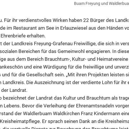
Buam Freyung und Waldlerbua
. Für ihr verdienstvolles Wirken haben 22 Bürger des Landkr
de im Restaurant am See in Erlauzwiesel aus den Händen v
Ehrenbriefe erhalten.
 der Landkreis Freyung-Grafenau Freiwillige, die sich in ve
 sozialen Bereichen für das Gemeinwohl engagieren. In die
ige aus dem Bereich Brauchtum-, Kultur- und Heimatvereine 
Dankeschön und eine Würdigung für die freiwillige und unverz
 und für die Gesellschaft sein. „Mit ihren Projekten leisten s
 Landkreis. Die Auszeichnung ist der verdiente Lohn für ihr
der Landrat.
io bezeichnet der Landrat das Kultur und Brauchtum als tra
hen Lebens. Bevor die Verleihung der Ehrenamtsnadeln vor
vorstand der Waldlerbuam Waldkirchen Franz Kindermann ei
 Kreisheimatpflege. Er sprach seinen Dank an die Kreisheima
s, die wertvolle Dienste zur Bewahrung des Brauchtums leist