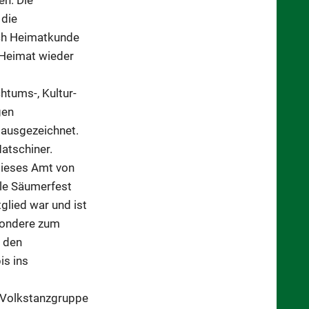
 die
ach Heimatkunde
 Heimat wieder
htums-, Kultur-
gen
 ausgezeichnet.
atschiner.
dieses Amt von
lle Säumerfest
lied war und ist
esondere zum
r den
is ins
n Volkstanzgruppe