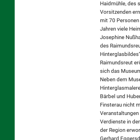
Haidmühle, des s
Vorsitzenden ern
mit 70 Personen 
Jahren viele Hei
Josephine Nußhar
des Raimundsreut
Hinterglasbilde
Raimundsreut erö
sich das Museum 
Neben dem Museu
Hinterglasmalere
Bärbel und Huber
Finsterau nicht 
Veranstaltungen 
Verdienste in de
der Region erwo
Gerhard Eggersdo