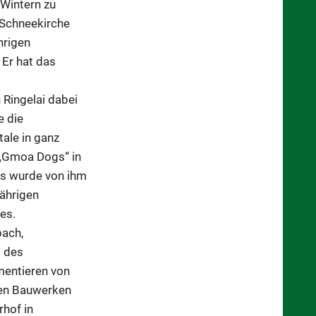
 Wintern zu
 Schneekirche
hrigen
 Er hat das
 Ringelai dabei
e die
tale in ganz
 „Gmoa Dogs“ in
es wurde von ihm
jährigen
es.
bach,
t des
mentieren von
men Bauwerken
rhof in