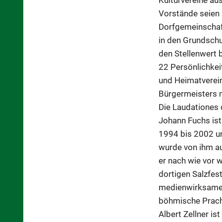
Vorstände seien 
Dorfgemeinschaft
in den Grundsch
den Stellenwert 
22 Persönlichkeit
und Heimatverein
Bürgermeisters 
Die Laudationes 
Johann Fuchs is
1994 bis 2002 un
wurde von ihm au
er nach wie vor 
dortigen Salzfes
medienwirksamen
böhmische Prach
Albert Zellner i