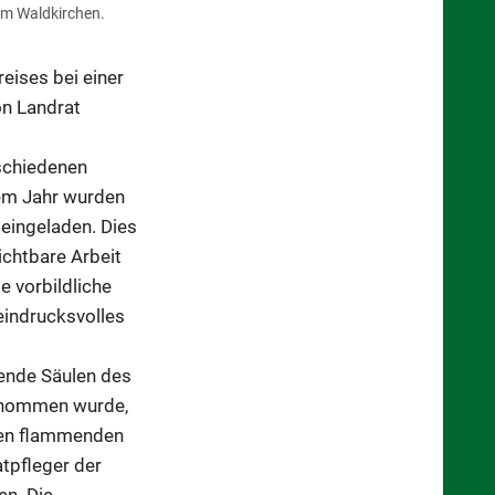
m Waldkirchen.
eises bei einer
on Landrat
rschiedenen
sem Jahr wurden
eingeladen. Dies
ichtbare Arbeit
ie vorbildliche
 eindrucksvolles
gende Säulen des
genommen wurde,
nen flammenden
tpfleger der
en. Die