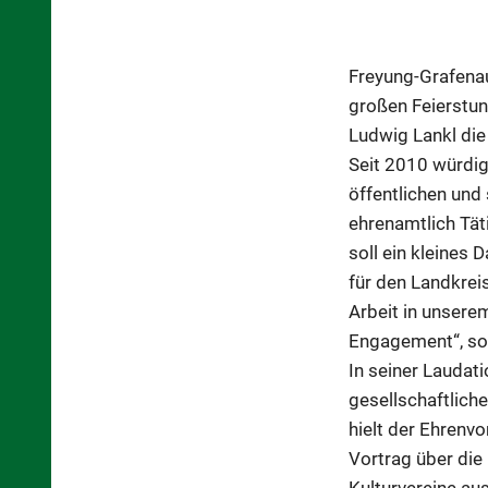
Freyung-Grafenau
großen Feierstun
Ludwig Lankl die 
Seit 2010 würdigt
öffentlichen und
ehrenamtlich Tät
soll ein kleines 
für den Landkreis
Arbeit in unserem
Engagement“, so 
In seiner Laudat
gesellschaftlic
hielt der Ehren
Vortrag über die
Kulturvereine au