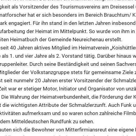
igkeit als Vorsitzender des Tourismusvereins am Dreisessel
imatforscher hat er sich besonders im Bereich Brauchtum/ K
ark engagiert. Für ihn stand in den letzten Jahren insbesond
ufarbeitung der Heimat im Mittelpunkt. So wurde von ihm in 
eiten Heimatbuch der Gemeinde Neureichenau erstellt.
seit 40 Jahren aktives Mitglied im Heimatverein „Koishüttler“
 als 1. und vier Jahre als 2. Vorstand tätig. Darüber hinaus w
ruppenleiter. Durch seine Beständigkeit und seinen Sachvers
Mitglieder der Volkstanzgruppe stets für gemeinsame Ziele 
st seit nunmehr 20 Jahren erster Vorsitzender der Schmalzle
it war er stetiger Motor, Initiator und Organisator von unz
 Die Wahrung der Heimatverbundenheit, die Förderung der K
it die wichtigsten Attribute der Schmalzlerzunft. Auch Funk
ktivitäten aufmerksam und so waren schon zahlreiche Filmb
 dem Mitteldeutschen Rundfunk zu sehen.
uten sich die Bewohner von Mitterfirmiansreut eine eigene 