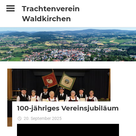
Zum
Trachtenverein
Inhalt
Waldkirchen
springen
Fotogalerie
Uncategorized
100-jähriges Vereinsjubiläum
20. September 2025
dschuster
0