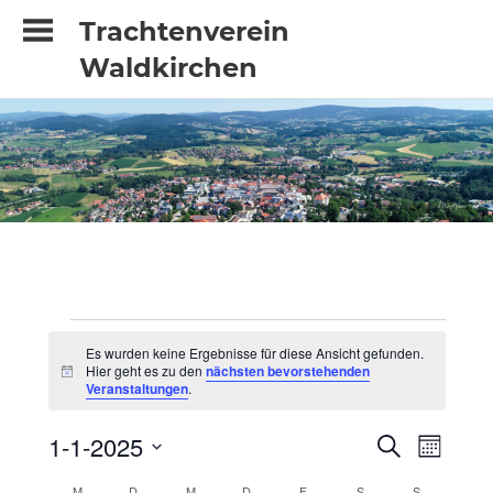
Zum
Trachtenverein
Inhalt
Waldkirchen
springen
Veranstaltungen
Es wurden keine Ergebnisse für diese Ansicht gefunden.
Hier geht es zu den
nächsten bevorstehenden
Hinweis
Veranstaltungen
.
1-1-2025
Veran
Veransta
SUCHE
MONAT
Datum
Ansic
M
MONTAG
D
DIENSTAG
M
MITTWOCH
D
DONNERSTAG
F
FREITAG
S
SAMSTAG
S
SONNTAG